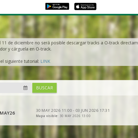
l 11 de diciembre no será posible descargar tracks a O-track directame
dor y cárguela en O-track.
l siguiente tutorial:
LINK
VER
2DRERUN
VER
2DRERUN
BUSCAR
VER
2DRERUN
30 MAY 2026 11:00 - 03 JUN 2026 17:31
0MAY26
Mapa visible:
30 MAY 2026 13:00
VER
2DRERUN