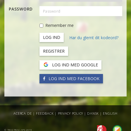
PASSWORD
Remember me
Har du glemt dit kodeord?
REGISTRER
LOG IND MED GOOGLE
LOG IND MED FACEBOOK
ACERCA DE
|
FEEDBACK
|
PRIVACY POLICY
|
DANSK
|
ENGLISH
© TRACTRAC APS 2019