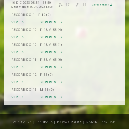
16 DIC 2023 08:51 - 13:50
17
11
Cargar track
Mapa visible:
16 DIC 2023 13:50
RECORRIDO 1 - F-12 (0)
VER
2DRERUN
RECORRIDO 10 - F-45,M-55 (4)
VER
2DRERUN
RECORRIDO 10 - F-45,M-55 (1)
VER
2DRERUN
RECORRIDO 11 - F-55,M-65 (0)
VER
2DRERUN
RECORRIDO 12 - F-65 (0)
VER
2DRERUN
RECORRIDO 13 - M-18 (0)
VER
2DRERUN
RECORRIDO 14 - F-21B,M-21B (2)
VER
2DRERUN
RECORRIDO 15 - M-21 (0)
ACERCA DE
|
FEEDBACK
|
PRIVACY POLICY
|
DANSK
|
ENGLISH
VER
2DRERUN