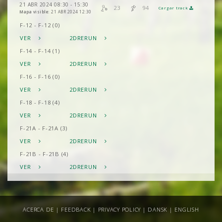
21 ABR 2024 08:30 - 15:30
23
94
Cargar track
Mapa visible:
21 ABR 2024 12:30
F-12 - F-12 (0)
VER
2DRERUN
F-14 - F-14 (1)
VER
2DRERUN
F-16 - F-16 (0)
VER
2DRERUN
F-18 - F-18 (4)
VER
2DRERUN
F-21A - F-21A (3)
VER
2DRERUN
F-21B - F-21B (4)
VER
2DRERUN
F-35 - F-35 (2)
VER
2DRERUN
F-45 - F-45 (5)
ACERCA DE
|
FEEDBACK
|
PRIVACY POLICY
|
DANSK
|
ENGLISH
VER
2DRERUN