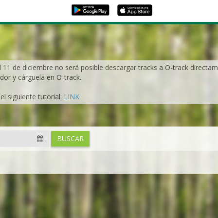
l 11 de diciembre no será posible descargar tracks a O-track directame
dor y cárguela en O-track.
l siguiente tutorial:
LINK
BUSCAR