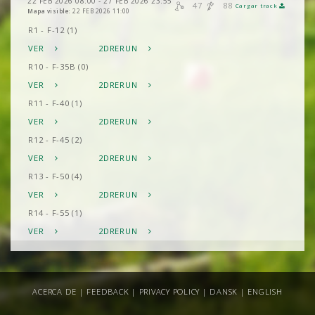
22 FEB 2026 08:00 - 27 FEB 2026 23:55
47
88
Cargar track
Mapa visible:
22 FEB 2026 11:00
R1 - F-12 (1)
VER
2DRERUN
R10 - F-35B (0)
VER
2DRERUN
R11 - F-40 (1)
VER
2DRERUN
R12 - F-45 (2)
VER
2DRERUN
R13 - F-50 (4)
VER
2DRERUN
R14 - F-55 (1)
VER
2DRERUN
R15 - F-60 (0)
VER
2DRERUN
R16 - F-65 (0)
ACERCA DE
|
FEEDBACK
|
PRIVACY POLICY
|
DANSK
|
ENGLISH
VER
2DRERUN