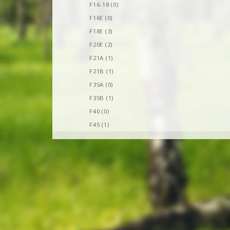
F16-18 (0)
F16E (0)
F18E (3)
F20E (2)
F21A (1)
F21B (1)
F35A (0)
F35B (1)
F40 (0)
F45 (1)
F50 (2)
F55 (0)
F60 (0)
F65 (0)
F70 (0)
FE (3)
M12 (0)