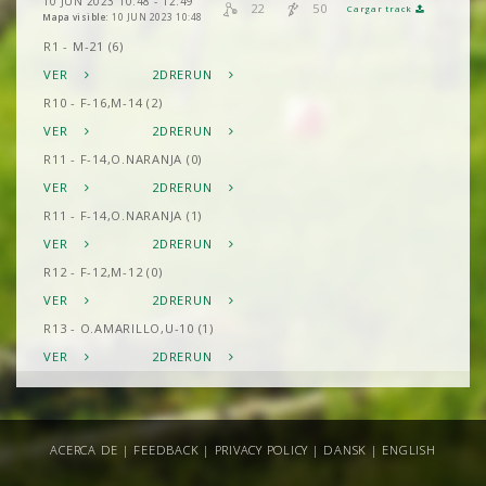
10 JUN 2023 10:48 - 12:49
22
50
Cargar track
Mapa visible:
10 JUN 2023 10:48
R1 - M-21 (6)
VER
2DRERUN
R10 - F-16,M-14 (2)
VER
2DRERUN
R11 - F-14,O.NARANJA (0)
VER
2DRERUN
R11 - F-14,O.NARANJA (1)
VER
2DRERUN
R12 - F-12,M-12 (0)
VER
2DRERUN
R13 - O.AMARILLO,U-10 (1)
VER
2DRERUN
R14 - F-21B,M-21B (6)
VER
2DRERUN
R2 - F-21,M-35 (0)
ACERCA DE
|
FEEDBACK
|
PRIVACY POLICY
|
DANSK
|
ENGLISH
VER
2DRERUN