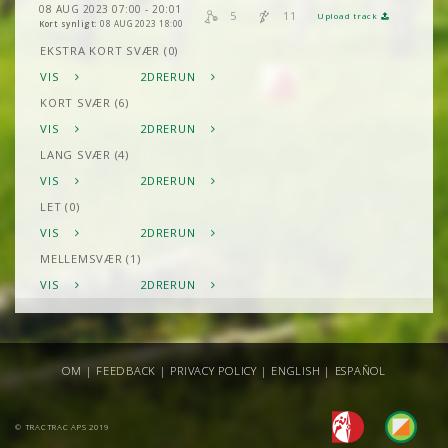
08 AUG 2023 07:00 - 20:01
5
11
Upload track
Kort synligt:
08 AUG 2023 18:00
EKSTRA KORT SVÆR (0)
VIS
2DRERUN
KORT SVÆR (6)
VIS
2DRERUN
LANG SVÆR (4)
VIS
2DRERUN
LET (0)
VIS
2DRERUN
MELLEMSVÆR (1)
VIS
2DRERUN
OM
|
FEEDBACK
|
PRIVACY POLICY
|
ENGLISH
|
ESPAÑOL
© TRACTRAC APS 2019