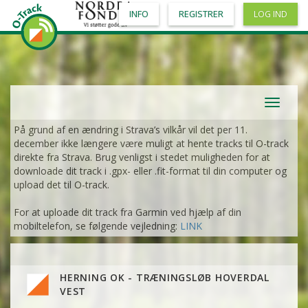
INFO
REGISTRER
LOG IND
Toggle
navigat
På grund af en ændring i Strava’s vilkår vil det per 11.
december ikke længere være muligt at hente tracks til O-track
direkte fra Strava. Brug venligst i stedet muligheden for at
downloade dit track i .gpx- eller .fit-format til din computer og
upload det til O-track.
For at uploade dit track fra Garmin ved hjælp af din
mobiltelefon, se følgende vejledning:
LINK
HERNING OK - TRÆNINGSLØB HOVERDAL
VEST