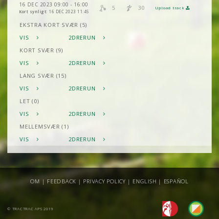
16 DEC 2023 09:00 - 16:00
5
30
Upload track
Kort synligt:
16 DEC 2023 11:45
EKSTRA KORT SVÆR (5)
VIS
2DRERUN
KORT SVÆR (9)
VIS
2DRERUN
LANG SVÆR (15)
VIS
2DRERUN
LET (0)
VIS
2DRERUN
MELLEMSVÆR (1)
VIS
2DRERUN
OM
|
FEEDBACK
|
PRIVACY POLICY
|
ENGLISH
|
ESPAÑOL
© TRACTRAC APS 2019