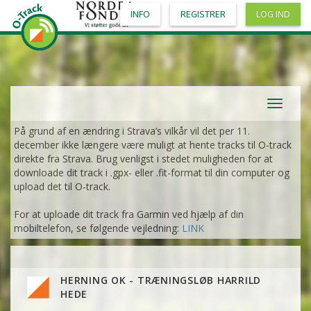
INFO
REGISTRER
LOG IND
Toggle
navigat
På grund af en ændring i Strava’s vilkår vil det per 11.
december ikke længere være muligt at hente tracks til O-track
direkte fra Strava. Brug venligst i stedet muligheden for at
downloade dit track i .gpx- eller .fit-format til din computer og
upload det til O-track.
For at uploade dit track fra Garmin ved hjælp af din
mobiltelefon, se følgende vejledning:
LINK
HERNING OK - TRÆNINGSLØB HARRILD
HEDE