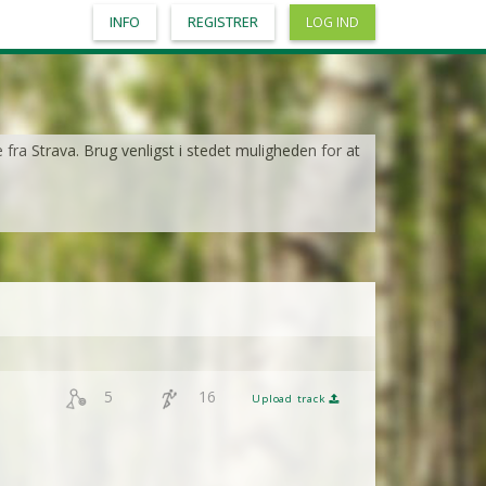
INFO
REGISTRER
LOG IND
e fra Strava. Brug venligst i stedet muligheden for at
5
16
Upload track