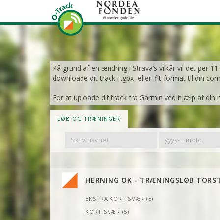
På grund af en ændring i Strava’s vilkår vil det per 1
downloade dit track i .gpx- eller .fit-format til din co
For at uploade dit track fra Garmin ved hjælp af din 
LØB OG TRÆNINGER
Filter
Filter
By
By
Name
Date
HERNING OK - TRÆNINGSLØB TORS
EKSTRA KORT SVÆR (5)
KORT SVÆR (5)