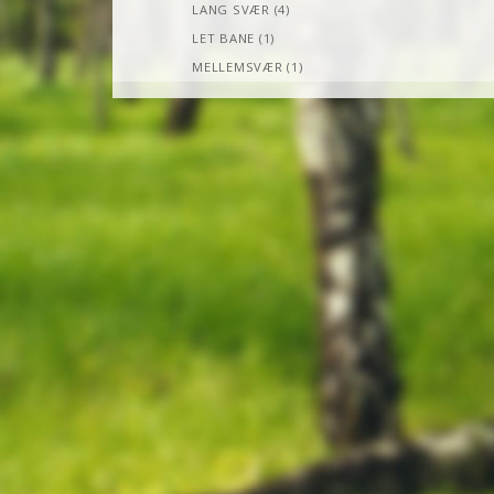
LANG SVÆR (4)
LET BANE (1)
MELLEMSVÆR (1)