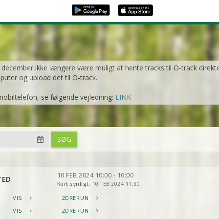
1. december ikke længere være muligt at hente tracks til O-track direkt
mputer og upload det til O-track.
mobiltelefon, se følgende vejledning:
LINK
SØG
10 FEB 2024 10:00 - 16:00
TED
Kort synligt:
10 FEB 2024 11:30
VIS
2DRERUN
VIS
2DRERUN