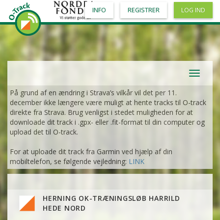
INFO
REGISTRER
LOG IND
Toggle
navigat
På grund af en ændring i Strava’s vilkår vil det per 11.
december ikke længere være muligt at hente tracks til O-track
direkte fra Strava. Brug venligst i stedet muligheden for at
downloade dit track i .gpx- eller .fit-format til din computer og
upload det til O-track.
For at uploade dit track fra Garmin ved hjælp af din
mobiltelefon, se følgende vejledning:
LINK
HERNING OK-TRÆNINGSLØB HARRILD
HEDE NORD