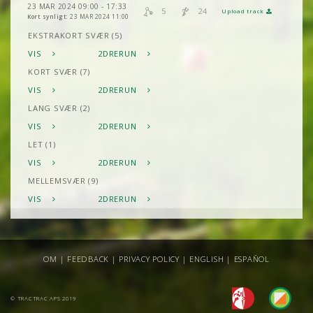
23 MAR 2024 09:00 - 17:33
5
24
Upload track
Kort synligt:
23 MAR 2024 11:00
EKSTRAKORT SVÆR (5)
VIS
2DRERUN
KORT SVÆR (7)
VIS
2DRERUN
LANG SVÆR (2)
VIS
2DRERUN
LET (1)
VIS
2DRERUN
MELLEMSVÆR (9)
VIS
2DRERUN
OM
|
FEEDBACK
|
PRIVACY POLICY
|
ENGLISH
|
ESPAÑOL
© TRACTRAC APS 2019