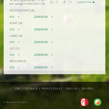
16 NOV 2024 08:00 - 17:00
5
11
Upload track
Kort synligt:
16 NOV 2024 11:00
EKSTRA KORT (0)
VIS
2DRERUN
KORT (4)
VIS
2DRERUN
LANG (6)
VIS
2DRERUN
LET (1)
VIS
2DRERUN
MELLEM (0)
VIS
2DRERUN
OM
|
FEEDBACK
|
PRIVACY POLICY
|
ENGLISH
|
ESPAÑOL
© TRACTRAC APS 2019