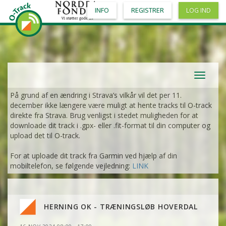
INFO
REGISTRER
LOG IND
Toggle
navigat
På grund af en ændring i Strava’s vilkår vil det per 11.
december ikke længere være muligt at hente tracks til O-track
direkte fra Strava. Brug venligst i stedet muligheden for at
downloade dit track i .gpx- eller .fit-format til din computer og
upload det til O-track.
For at uploade dit track fra Garmin ved hjælp af din
mobiltelefon, se følgende vejledning:
LINK
HERNING OK - TRÆNINGSLØB HOVERDAL