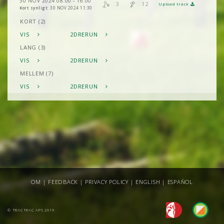
30 NOV 2024 08:00 - 16:00
3
12
Upload track
Kort synligt:
30 NOV 2024 11:30
KORT (2)
VIS
2DRERUN
LANG (3)
VIS
2DRERUN
MELLEM (7)
VIS
2DRERUN
OM
|
FEEDBACK
|
PRIVACY POLICY
|
ENGLISH
|
ESPAÑOL
© TRACTRAC APS 2019