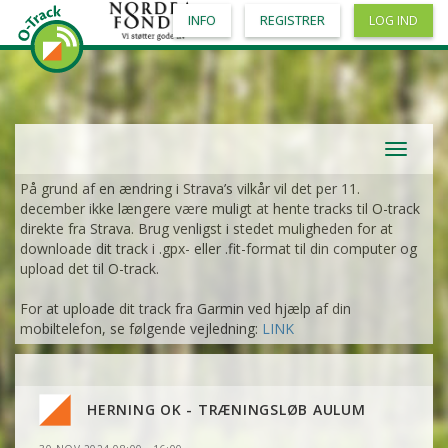
INFO
REGISTRER
LOG IND
Toggle
navigat
På grund af en ændring i Strava’s vilkår vil det per 11.
december ikke længere være muligt at hente tracks til O-track
direkte fra Strava. Brug venligst i stedet muligheden for at
downloade dit track i .gpx- eller .fit-format til din computer og
upload det til O-track.
For at uploade dit track fra Garmin ved hjælp af din
mobiltelefon, se følgende vejledning:
LINK
HERNING OK - TRÆNINGSLØB AULUM