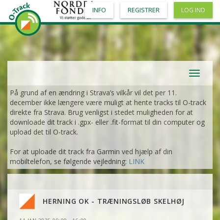
INFO
REGISTRER
LOG IND
Toggle
navigat
På grund af en ændring i Strava’s vilkår vil det per 11.
december ikke længere være muligt at hente tracks til O-track
direkte fra Strava. Brug venligst i stedet muligheden for at
downloade dit track i .gpx- eller .fit-format til din computer og
upload det til O-track.
For at uploade dit track fra Garmin ved hjælp af din
mobiltelefon, se følgende vejledning:
LINK
HERNING OK - TRÆNINGSLØB SKELHØJ