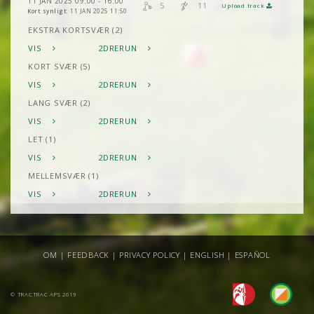
11 JAN 2025 09:00 - 16:00
5
11
Upload track
Kort synligt:
11 JAN 2025 11:50
EKSTRA KORTSVÆR (2)
VIS
2DRERUN
KORT SVÆR (5)
VIS
2DRERUN
LANG SVÆR (2)
VIS
2DRERUN
LET (1)
VIS
2DRERUN
MELLEMSVÆR (1)
VIS
2DRERUN
OM
|
FEEDBACK
|
PRIVACY POLICY
|
ENGLISH
|
ESPAÑOL
© TRACTRAC APS 2019