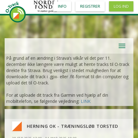
INFO
REGISTRER
LOG IND
Toggle
navigat
På grund af en ændring i Strava’s vilkår vil det per 11.
december ikke længere være muligt at hente tracks til O-track
direkte fra Strava. Brug venligst i stedet muligheden for at
downloade dit track i .gpx- eller .fit-format til din computer og
upload det til O-track.
For at uploade dit track fra Garmin ved hjælp af din
mobiltelefon, se følgende vejledning:
LINK
HERNING OK - TRÆNINGSLØB TORSTED