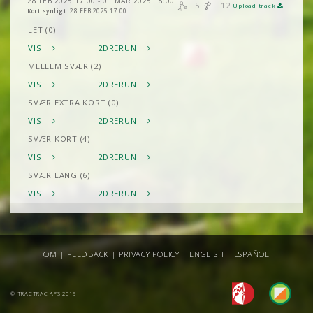
28 FEB 2025 17:00 - 01 MAR 2025 18:00
5
12
Upload track
Kort synligt:
28 FEB 2025 17:00
LET (0)
VIS
2DRERUN
MELLEM SVÆR (2)
VIS
2DRERUN
SVÆR EXTRA KORT (0)
VIS
2DRERUN
SVÆR KORT (4)
VIS
2DRERUN
SVÆR LANG (6)
VIS
2DRERUN
OM
|
FEEDBACK
|
PRIVACY POLICY
|
ENGLISH
|
ESPAÑOL
© TRACTRAC APS 2019