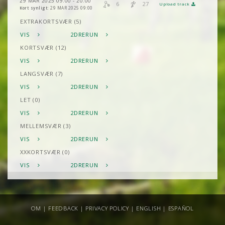
29 MAR 2025 09:00 - 20:00
6
27
Upload track
Kort synligt:
29 MAR 2025 09:00
EXTRAKORTSVÆR (5)
VIS
2DRERUN
KORTSVÆR (12)
VIS
2DRERUN
LANGSVÆR (7)
VIS
2DRERUN
LET (0)
VIS
2DRERUN
MELLEMSVÆR (3)
VIS
2DRERUN
XXKORTSVÆR (0)
VIS
2DRERUN
OM
|
FEEDBACK
|
PRIVACY POLICY
|
ENGLISH
|
ESPAÑOL