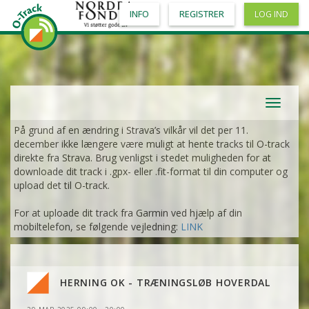
INFO
REGISTRER
LOG IND
Toggle
navigat
På grund af en ændring i Strava’s vilkår vil det per 11.
december ikke længere være muligt at hente tracks til O-track
direkte fra Strava. Brug venligst i stedet muligheden for at
downloade dit track i .gpx- eller .fit-format til din computer og
upload det til O-track.
For at uploade dit track fra Garmin ved hjælp af din
mobiltelefon, se følgende vejledning:
LINK
HERNING OK - TRÆNINGSLØB HOVERDAL