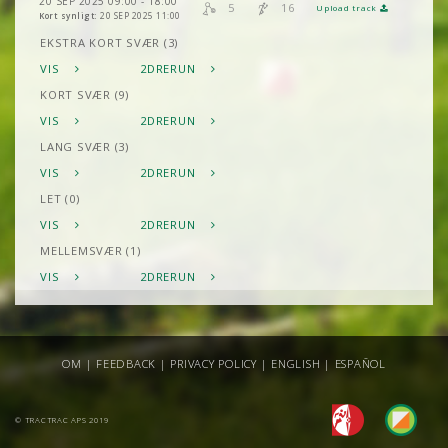
20 SEP 2025 09:00 - 18:00
5
16
Upload track
Kort synligt:
20 SEP 2025 11:00
EKSTRA KORT SVÆR (3)
VIS
2DRERUN
KORT SVÆR (9)
VIS
2DRERUN
LANG SVÆR (3)
VIS
2DRERUN
LET (0)
VIS
2DRERUN
MELLEMSVÆR (1)
VIS
2DRERUN
OM
|
FEEDBACK
|
PRIVACY POLICY
|
ENGLISH
|
ESPAÑOL
© TRACTRAC APS 2019