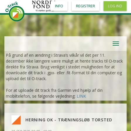
INFO
REGISTRER
LOG IND
Toggle
navigat
På grund af en ændring i Strava’s vilkår vil det per 11.
december ikke længere være muligt at hente tracks til O-track
direkte fra Strava. Brug venligst i stedet muligheden for at
downloade dit track i .gpx- eller .fit-format til din computer og
upload det til O-track.
For at uploade dit track fra Garmin ved hjælp af din
mobiltelefon, se følgende vejledning:
LINK
HERNING OK - TRÆNINGSLØB TORSTED