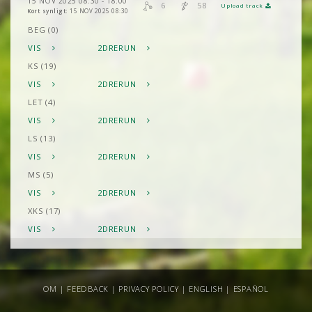
15 NOV 2025 08:30 - 18:00
6
58
Upload track
Kort synligt:
15 NOV 2025 08:30
BEG (0)
VIS
2DRERUN
KS (19)
VIS
2DRERUN
LET (4)
VIS
2DRERUN
LS (13)
VIS
2DRERUN
MS (5)
VIS
2DRERUN
XKS (17)
VIS
2DRERUN
OM
|
FEEDBACK
|
PRIVACY POLICY
|
ENGLISH
|
ESPAÑOL