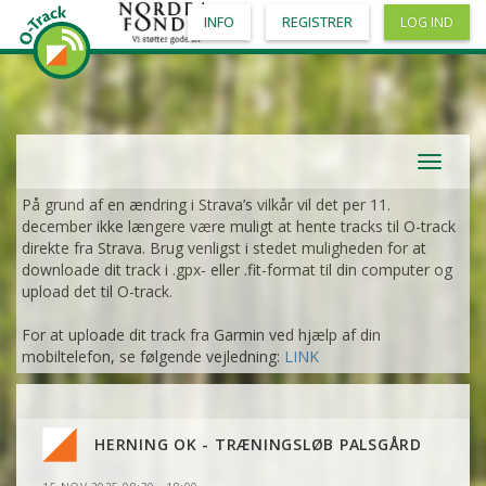
INFO
REGISTRER
LOG IND
Toggle
navigat
På grund af en ændring i Strava’s vilkår vil det per 11.
december ikke længere være muligt at hente tracks til O-track
direkte fra Strava. Brug venligst i stedet muligheden for at
downloade dit track i .gpx- eller .fit-format til din computer og
upload det til O-track.
For at uploade dit track fra Garmin ved hjælp af din
mobiltelefon, se følgende vejledning:
LINK
HERNING OK - TRÆNINGSLØB PALSGÅRD