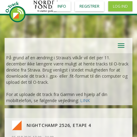
INFO
REGISTRER
LOG IND
Toggle
navigat
På grund af en ændring i Strava’s vilkår vil det per 11.
december ikke længere være muligt at hente tracks til O-track
direkte fra Strava. Brug venligst i stedet muligheden for at
downloade dit track i .gpx- eller .fit-format til din computer og
upload det til O-track.
For at uploade dit track fra Garmin ved hjælp af din
mobiltelefon, se følgende vejledning:
LINK
NIGHTCHAMP 2526, ETAPE 4