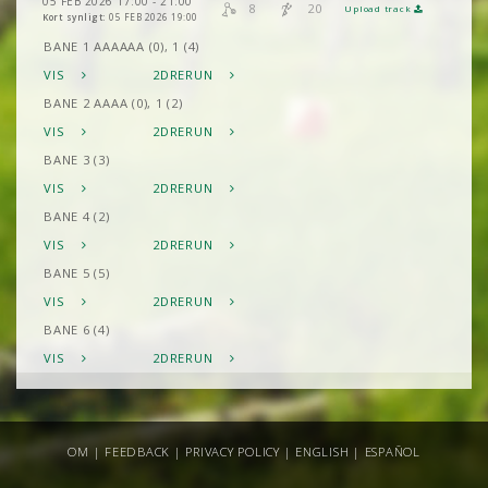
05 FEB 2026 17:00 - 21:00
8
20
Upload track
Kort synligt:
05 FEB 2026 19:00
BANE 1 AAAAAA (0), 1 (4)
VIS
2DRERUN
BANE 2 AAAA (0), 1 (2)
VIS
2DRERUN
BANE 3 (3)
VIS
2DRERUN
BANE 4 (2)
VIS
2DRERUN
BANE 5 (5)
VIS
2DRERUN
BANE 6 (4)
VIS
2DRERUN
BANE 7 (0)
VIS
2DRERUN
BANE 8 (0)
OM
|
FEEDBACK
|
PRIVACY POLICY
|
ENGLISH
|
ESPAÑOL
VIS
2DRERUN