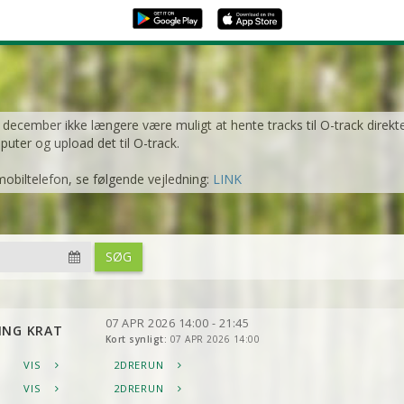
1. december ikke længere være muligt at hente tracks til O-track direkt
mputer og upload det til O-track.
mobiltelefon, se følgende vejledning:
LINK
SØG
07 APR 2026 14:00 - 21:45
ING KRAT
Kort synligt:
07 APR 2026 14:00
VIS
2DRERUN
VIS
2DRERUN