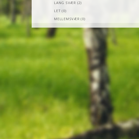
LANG SVÆR (2)
LET (0)
MELLEMSVÆR (0)