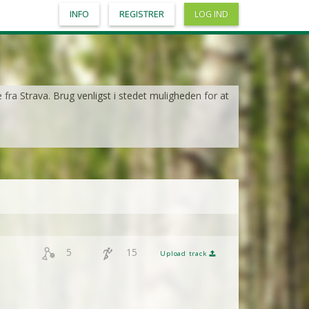
INFO
REGISTRER
LOG IND
e fra Strava. Brug venligst i stedet muligheden for at
5
15
Upload track