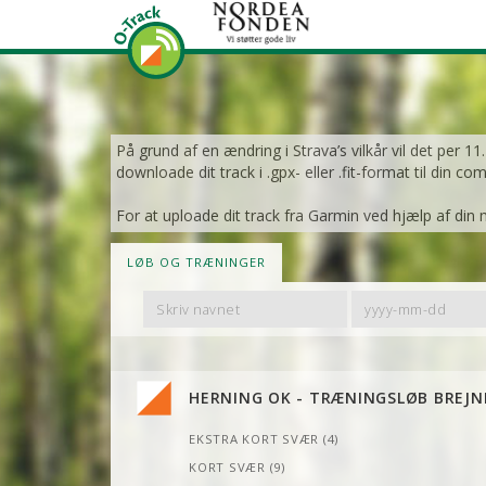
På grund af en ændring i Strava’s vilkår vil det per 1
downloade dit track i .gpx- eller .fit-format til din co
For at uploade dit track fra Garmin ved hjælp af din 
LØB OG TRÆNINGER
Filter
Filter
By
By
Name
Date
HERNING OK - TRÆNINGSLØB BREJN
EKSTRA KORT SVÆR (4)
KORT SVÆR (9)