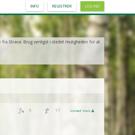
INFO
REGISTRER
LOG IND
e fra Strava. Brug venligst i stedet muligheden for at
5
17
Upload track