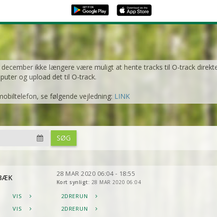
1. december ikke længere være muligt at hente tracks til O-track direkt
mputer og upload det til O-track.
mobiltelefon, se følgende vejledning:
LINK
SØG
28 MAR 2020 06:04 - 18:55
BÆK
Kort synligt:
28 MAR 2020 06:04
VIS
2DRERUN
VIS
2DRERUN