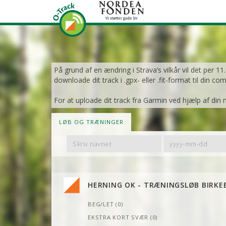
På grund af en ændring i Strava’s vilkår vil det per 1
downloade dit track i .gpx- eller .fit-format til din co
For at uploade dit track fra Garmin ved hjælp af din 
LØB OG TRÆNINGER
Filter
Filter
By
By
Name
Date
HERNING OK - TRÆNINGSLØB BIRKE
BEG/LET (0)
EKSTRA KORT SVÆR (0)