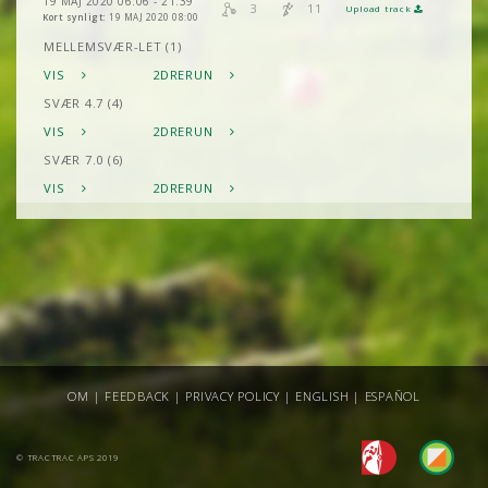
19 MAJ 2020 06:06 - 21:39
3
11
Upload track
Kort synligt:
19 MAJ 2020 08:00
MELLEMSVÆR-LET (1)
VIS
2DRERUN
SVÆR 4.7 (4)
VIS
2DRERUN
SVÆR 7.0 (6)
VIS
2DRERUN
OM
|
FEEDBACK
|
PRIVACY POLICY
|
ENGLISH
|
ESPAÑOL
© TRACTRAC APS 2019