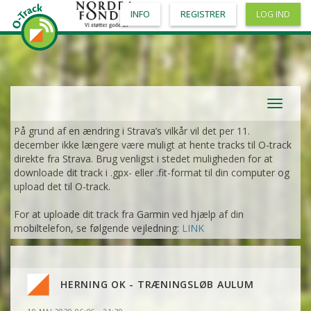
INFO
REGISTRER
LOG IND
Toggle
navigat
På grund af en ændring i Strava’s vilkår vil det per 11.
december ikke længere være muligt at hente tracks til O-track
direkte fra Strava. Brug venligst i stedet muligheden for at
downloade dit track i .gpx- eller .fit-format til din computer og
upload det til O-track.
For at uploade dit track fra Garmin ved hjælp af din
mobiltelefon, se følgende vejledning:
LINK
HERNING OK - TRÆNINGSLØB AULUM