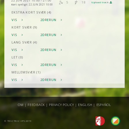
22 JUN 2021 10:00 - 21:00
5
18
Upload track
Kort synligt:
22 JUN 2021 10:00
EKSTRA KORT SVÆR (4)
VIS
2DRERUN
KORT SVÆR (9)
VIS
2DRERUN
LANG SVÆR (4)
VIS
2DRERUN
LET (0)
VIS
2DRERUN
MELLEMSVÆR (1)
VIS
2DRERUN
OM
|
FEEDBACK
|
PRIVACY POLICY
|
ENGLISH
|
ESPAÑOL
© TRACTRAC APS 2019