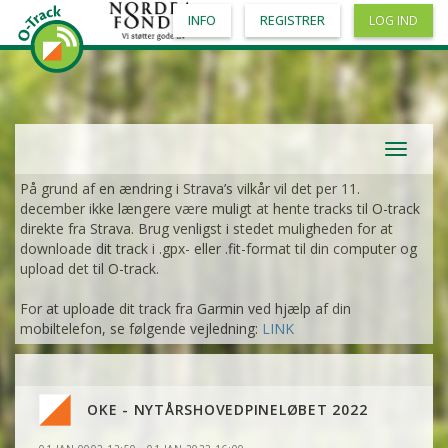
INFO
REGISTRER
LOG IND
Toggle
navigat
På grund af en ændring i Strava’s vilkår vil det per 11.
december ikke længere være muligt at hente tracks til O-track
direkte fra Strava. Brug venligst i stedet muligheden for at
downloade dit track i .gpx- eller .fit-format til din computer og
upload det til O-track.
For at uploade dit track fra Garmin ved hjælp af din
mobiltelefon, se følgende vejledning:
LINK
OKE - NYTÅRSHOVEDPINELØBET 2022