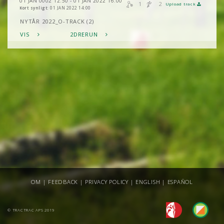
01 JAN 0002 12:50 - 01 JAN 2022 16:00
1
2
Upload track
Kort synligt:
01 JAN 2022 14:00
NYTÅR 2022_O-TRACK (2)
VIS
2DRERUN
OM
|
FEEDBACK
|
PRIVACY POLICY
|
ENGLISH
|
ESPAÑOL
© TRACTRAC APS 2019