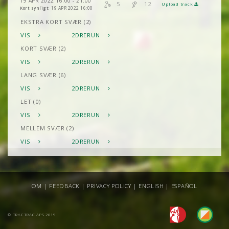
19 APR 2022 16:00 - 21:00
5
12
Upload track
Kort synligt:
19 APR 2022 16:00
EKSTRA KORT SVÆR (2)
VIS
2DRERUN
KORT SVÆR (2)
VIS
2DRERUN
LANG SVÆR (6)
VIS
2DRERUN
LET (0)
VIS
2DRERUN
MELLEM SVÆR (2)
VIS
2DRERUN
OM
|
FEEDBACK
|
PRIVACY POLICY
|
ENGLISH
|
ESPAÑOL
© TRACTRAC APS 2019