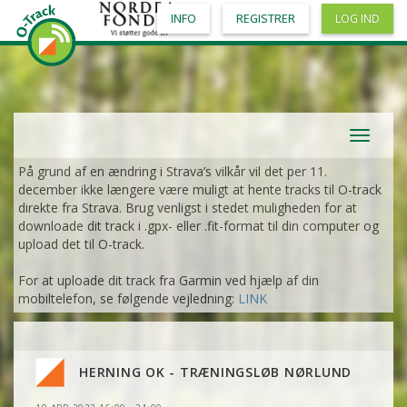
INFO
REGISTRER
LOG IND
Toggle
navigat
På grund af en ændring i Strava’s vilkår vil det per 11.
december ikke længere være muligt at hente tracks til O-track
direkte fra Strava. Brug venligst i stedet muligheden for at
downloade dit track i .gpx- eller .fit-format til din computer og
upload det til O-track.
For at uploade dit track fra Garmin ved hjælp af din
mobiltelefon, se følgende vejledning:
LINK
HERNING OK - TRÆNINGSLØB NØRLUND