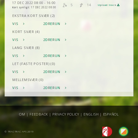
17 DEC 2022 08:00 - 16:00
5
14
Upload track
Kort synligt:
17 DEC 2022 08:00
EKSTRA KORT SVÆR (2)
VIS
2DRERUN
KORT SVÆR (4)
VIS
2DRERUN
LANG SVÆR (8)
VIS
2DRERUN
LET (FASTE POSTER) (0)
VIS
2DRERUN
MELLEMSVÆR (0)
VIS
2DRERUN
OM
|
FEEDBACK
|
PRIVACY POLICY
|
ENGLISH
|
ESPAÑOL
© TRACTRAC APS 2019