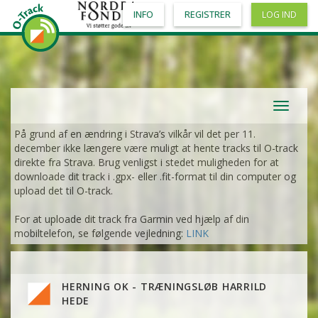
INFO
REGISTRER
LOG IND
Toggle
navigat
På grund af en ændring i Strava’s vilkår vil det per 11.
december ikke længere være muligt at hente tracks til O-track
direkte fra Strava. Brug venligst i stedet muligheden for at
downloade dit track i .gpx- eller .fit-format til din computer og
upload det til O-track.
For at uploade dit track fra Garmin ved hjælp af din
mobiltelefon, se følgende vejledning:
LINK
HERNING OK - TRÆNINGSLØB HARRILD
HEDE