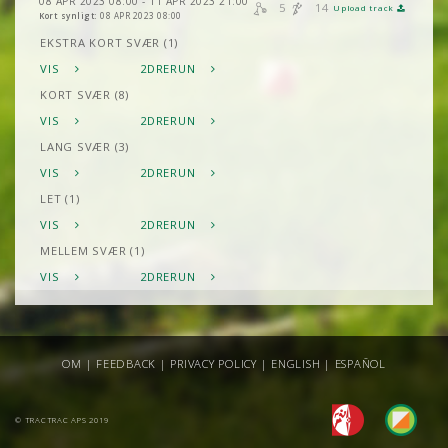
08 APR 2023 08:00 - 11 APR 2023 21:00
5
14
Upload track
Kort synligt:
08 APR 2023 08:00
EKSTRA KORT SVÆR (1)
VIS
2DRERUN
KORT SVÆR (8)
VIS
2DRERUN
LANG SVÆR (3)
VIS
2DRERUN
LET (1)
VIS
2DRERUN
MELLEM SVÆR (1)
VIS
2DRERUN
OM
|
FEEDBACK
|
PRIVACY POLICY
|
ENGLISH
|
ESPAÑOL
© TRACTRAC APS 2019