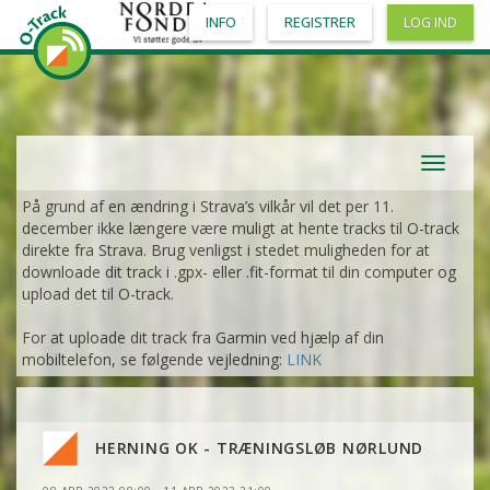
INFO
REGISTRER
LOG IND
Toggle
navigat
På grund af en ændring i Strava’s vilkår vil det per 11.
december ikke længere være muligt at hente tracks til O-track
direkte fra Strava. Brug venligst i stedet muligheden for at
downloade dit track i .gpx- eller .fit-format til din computer og
upload det til O-track.
For at uploade dit track fra Garmin ved hjælp af din
mobiltelefon, se følgende vejledning:
LINK
HERNING OK - TRÆNINGSLØB NØRLUND