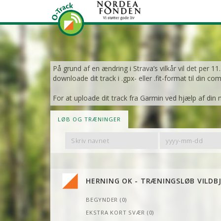
På grund af en ændring i Strava’s vilkår vil det per 1
downloade dit track i .gpx- eller .fit-format til din co
For at uploade dit track fra Garmin ved hjælp af din 
LØB OG TRÆNINGER
Filter
Filter
By
By
Name
Date
HERNING OK - TRÆNINGSLØB VILDB
BEGYNDER (0)
EKSTRA KORT SVÆR (0)