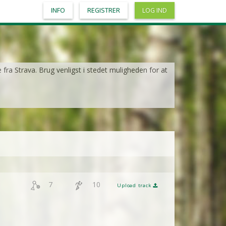
INFO
REGISTRER
LOG IND
e fra Strava. Brug venligst i stedet muligheden for at
7
10
Upload track