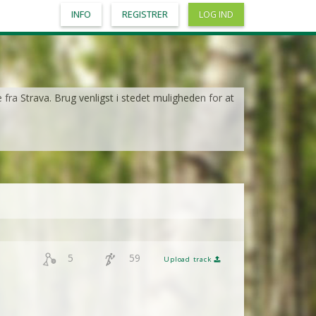
INFO
REGISTRER
LOG IND
e fra Strava. Brug venligst i stedet muligheden for at
5
59
Upload track