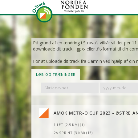
På grund af en ændring i Strava’s vilkår vil det per 1
downloade dit track i .gpx- eller .fit-format til din co
For at uploade dit track fra Garmin ved hjælp af din 
LØB OG TRÆNINGER
Filter
Filter
By
By
Name
Date
AMOK METR-O CUP 2023 - ØSTRE A
1 LET (2,5 KM) (1)
2A SPRINT (3 KM) (15)