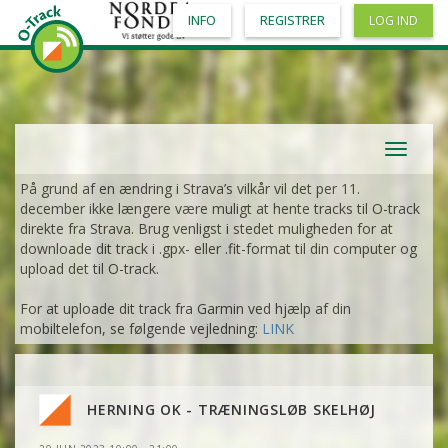
INFO
REGISTRER
LOG IND
Toggle
navigat
På grund af en ændring i Strava’s vilkår vil det per 11.
december ikke længere være muligt at hente tracks til O-track
direkte fra Strava. Brug venligst i stedet muligheden for at
downloade dit track i .gpx- eller .fit-format til din computer og
upload det til O-track.
For at uploade dit track fra Garmin ved hjælp af din
mobiltelefon, se følgende vejledning:
LINK
HERNING OK - TRÆNINGSLØB SKELHØJ