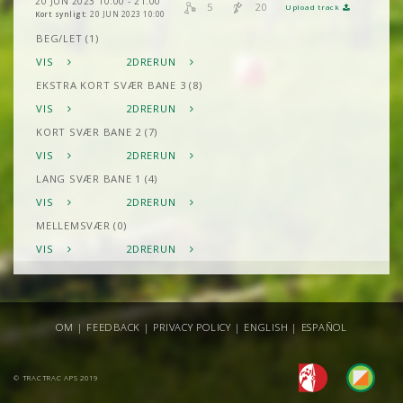
20 JUN 2023 10:00 - 21:00
5
20
Upload track
Kort synligt:
20 JUN 2023 10:00
BEG/LET (1)
VIS
2DRERUN
EKSTRA KORT SVÆR BANE 3 (8)
VIS
2DRERUN
KORT SVÆR BANE 2 (7)
VIS
2DRERUN
LANG SVÆR BANE 1 (4)
VIS
2DRERUN
MELLEMSVÆR (0)
VIS
2DRERUN
OM
|
FEEDBACK
|
PRIVACY POLICY
|
ENGLISH
|
ESPAÑOL
© TRACTRAC APS 2019