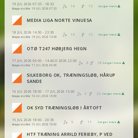
VER
2DRERUN
19 JUL 2026 07:33 - 18:33
VER
2DRERUN
14
73
Cargar track
VER
2DRERUN
Mapa visible:
19 JUL 2026 07:33
VER
2DRERUN
MEDIA LIGA NORTE VINUESA
VER
2DRERUN
VER
2DRERUN
18 JUL 2026 14:30 - 23:30
VER
2DRERUN
14
73
Cargar track
VER
2DRERUN
Mapa visible:
18 JUL 2026 14:30
OTØ T247 HØBJERG HEGN
VER
2DRERUN
VER
2DRERUN
VER
2DRERUN
17 JUL 2026 06:00 - 14 AGO 2026 22:00
8
38
Cargar track
VER
2DRERUN
VER
2DRERUN
Mapa visible:
17 JUL 2026 06:00
SILKEBORG OK, TRÆNINGSLØB, HÅRUP
VER
2DRERUN
VER
2DRERUN
VER
2DRERUN
SANDE
VER
2DRERUN
16 JUL 2026 18:00 - 17 JUL 2026 13:00
VER
2DRERUN
5
26
Cargar track
VER
2DRERUN
Mapa visible:
16 JUL 2026 18:00
OK SYD TRÆNINGSLØB I ÅRTOFT
VER
2DRERUN
VER
2DRERUN
15 JUL 2026 18:00 - 20:30
5
11
Cargar track
VER
2DRERUN
VER
2DRERUN
Mapa visible:
15 JUL 2026 18:00
HTF TRÆNING ARRILD FERIEBY, P VED