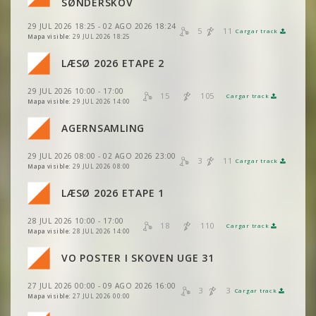
VER
2DRERUN
SØNDERSKOV
VER
2DRERUN
29 JUL 2026 18:25 - 02 AGO 2026 18:24
VER
2DRERUN
5
11
Cargar track
VER
2DRERUN
Mapa visible:
29 JUL 2026 18:25
VER
2DRERUN
LÆSØ 2026 ETAPE 2
VER
2DRERUN
VER
2DRERUN
29 JUL 2026 10:00 - 17:00
VER
2DRERUN
15
105
Cargar track
VER
2DRERUN
Mapa visible:
29 JUL 2026 14:00
VER
2DRERUN
AGERNSAMLING
VER
2DRERUN
VER
2DRERUN
29 JUL 2026 08:00 - 02 AGO 2026 23:00
VER
2DRERUN
3
11
Cargar track
VER
2DRERUN
Mapa visible:
29 JUL 2026 08:00
VER
2DRERUN
LÆSØ 2026 ETAPE 1
VER
2DRERUN
VER
2DRERUN
28 JUL 2026 10:00 - 17:00
VER
2DRERUN
18
110
Cargar track
VER
2DRERUN
Mapa visible:
28 JUL 2026 14:00
VER
2DRERUN
VO POSTER I SKOVEN UGE 31
VER
2DRERUN
27 JUL 2026 00:00 - 09 AGO 2026 16:00
VER
2DRERUN
3
3
Cargar track
VER
2DRERUN
Mapa visible:
27 JUL 2026 00:00