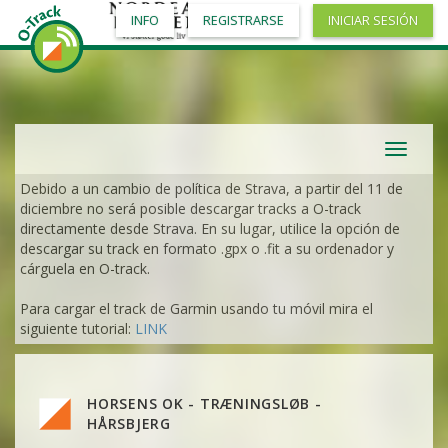
INFO
REGISTRARSE
INICIAR SESIÓN
VER
2DRERUN
Toggle
navigat
VER
2DRERUN
Debido a un cambio de política de Strava, a partir del 11 de
diciembre no será posible descargar tracks a O-track
VER
2DRERUN
VER
2DRERUN
directamente desde Strava. En su lugar, utilice la opción de
descargar su track en formato .gpx o .fit a su ordenador y
VER
2DRERUN
cárguela en O-track.
VER
2DRERUN
VER
2DRERUN
Para cargar el track de Garmin usando tu móvil mira el
VER
2DRERUN
VER
2DRERUN
siguiente tutorial:
LINK
VER
2DRERUN
VER
2DRERUN
VER
2DRERUN
VER
2DRERUN
VER
2DRERUN
VER
2DRERUN
VER
2DRERUN
VER
2DRERUN
HORSENS OK - TRÆNINGSLØB -
VER
2DRERUN
VER
2DRERUN
HÅRSBJERG
VER
2DRERUN
VER
2DRERUN