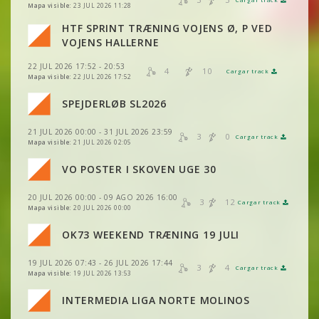
VER
2DRERUN
VER
VER
2DRERUN
2DRERUN
Mapa visible:
23 JUL 2026 11:28
HTF SPRINT TRÆNING VOJENS Ø, P VED
VER
2DRERUN
VER
2DRERUN
VOJENS HALLERNE
VER
2DRERUN
22 JUL 2026 17:52 - 20:53
VER
2DRERUN
4
10
VER
2DRERUN
Cargar track
VER
2DRERUN
Mapa visible:
22 JUL 2026 17:52
VER
2DRERUN
SPEJDERLØB SL2026
VER
2DRERUN
VER
2DRERUN
VER
2DRERUN
21 JUL 2026 00:00 - 31 JUL 2026 23:59
VER
2DRERUN
3
0
Cargar track
VER
2DRERUN
Mapa visible:
21 JUL 2026 02:05
VER
2DRERUN
VER
2DRERUN
VO POSTER I SKOVEN UGE 30
VER
2DRERUN
VER
2DRERUN
VER
2DRERUN
20 JUL 2026 00:00 - 09 AGO 2026 16:00
VER
2DRERUN
3
12
Cargar track
VER
2DRERUN
Mapa visible:
20 JUL 2026 00:00
VER
2DRERUN
VER
2DRERUN
VER
2DRERUN
OK73 WEEKEND TRÆNING 19 JULI
VER
2DRERUN
VER
2DRERUN
VER
2DRERUN
19 JUL 2026 07:43 - 26 JUL 2026 17:44
VER
2DRERUN
3
4
Cargar track
VER
2DRERUN
Mapa visible:
19 JUL 2026 13:53
VER
2DRERUN
VER
2DRERUN
INTERMEDIA LIGA NORTE MOLINOS
VER
2DRERUN