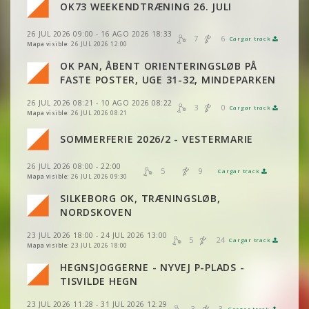
OK73 WEEKENDTRÆNING 26. JULI
VER
2DRERUN
VER
2DRERUN
26 JUL 2026 09:00 - 16 AGO 2026 18:33
7
6
Cargar track
VER
2DRERUN
VER
2DRERUN
Mapa visible:
26 JUL 2026 12:00
OK PAN, ÅBENT ORIENTERINGSLØB PÅ
VER
2DRERUN
VER
2DRERUN
FASTE POSTER, UGE 31-32, MINDEPARKEN
VER
2DRERUN
26 JUL 2026 08:21 - 10 AGO 2026 08:22
VER
2DRERUN
3
0
Cargar track
VER
2DRERUN
Mapa visible:
26 JUL 2026 08:21
SOMMERFERIE 2026/2 - VESTERMARIE
VER
2DRERUN
VER
2DRERUN
26 JUL 2026 08:00 - 22:00
5
9
VER
2DRERUN
Cargar track
VER
2DRERUN
VER
2DRERUN
Mapa visible:
26 JUL 2026 09:30
SILKEBORG OK, TRÆNINGSLØB,
VER
2DRERUN
VER
2DRERUN
NORDSKOVEN
VER
2DRERUN
23 JUL 2026 18:00 - 24 JUL 2026 13:00
5
24
Cargar track
VER
VER
2DRERUN
2DRERUN
VER
2DRERUN
Mapa visible:
23 JUL 2026 18:00
HEGNSJOGGERNE - NYVEJ P-PLADS -
VER
2DRERUN
VER
2DRERUN
VER
VER
2DRERUN
2DRERUN
TISVILDE HEGN
23 JUL 2026 11:28 - 31 JUL 2026 12:29
VER
2DRERUN
3
3
Cargar track