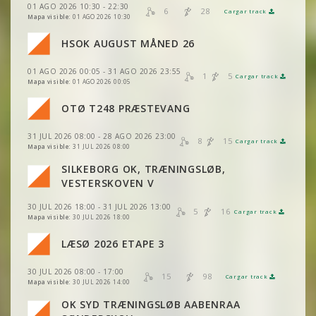
VER
2DRERUN
01 AGO 2026 10:30 - 22:30
6
28
Cargar track
VER
2DRERUN
VER
2DRERUN
Mapa visible:
01 AGO 2026 10:30
VER
2DRERUN
VER
2DRERUN
VER
2DRERUN
HSOK AUGUST MÅNED 26
VER
2DRERUN
VER
2DRERUN
VER
VER
2DRERUN
2DRERUN
01 AGO 2026 00:05 - 31 AGO 2026 23:55
VER
2DRERUN
1
5
Cargar track
VER
2DRERUN
Mapa visible:
01 AGO 2026 00:05
VER
2DRERUN
VER
2DRERUN
OTØ T248 PRÆSTEVANG
VER
VER
2DRERUN
2DRERUN
VER
2DRERUN
VER
2DRERUN
VER
2DRERUN
31 JUL 2026 08:00 - 28 AGO 2026 23:00
8
15
Cargar track
VER
VER
2DRERUN
2DRERUN
VER
2DRERUN
Mapa visible:
31 JUL 2026 08:00
VER
2DRERUN
SILKEBORG OK, TRÆNINGSLØB,
VER
2DRERUN
VER
VER
2DRERUN
2DRERUN
VESTERSKOVEN V
VER
2DRERUN
VER
2DRERUN
30 JUL 2026 18:00 - 31 JUL 2026 13:00
VER
2DRERUN
5
16
Cargar track
VER
VER
2DRERUN
2DRERUN
Mapa visible:
30 JUL 2026 18:00
VER
2DRERUN
LÆSØ 2026 ETAPE 3
VER
2DRERUN
VER
2DRERUN
VER
2DRERUN
VER
2DRERUN
30 JUL 2026 08:00 - 17:00
15
98
Cargar track
VER
2DRERUN
VER
2DRERUN
Mapa visible:
30 JUL 2026 14:00
VER
2DRERUN
OK SYD TRÆNINGSLØB AABENRAA
VER
2DRERUN