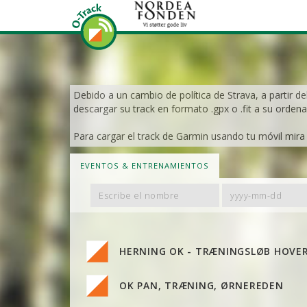
Debido a un cambio de política de Strava, a partir de
descargar su track en formato .gpx o .fit a su ordena
Para cargar el track de Garmin usando tu móvil mira e
EVENTOS & ENTRENAMIENTOS
Filter
Filter
By
By
Name
Date
HERNING OK - TRÆNINGSLØB HOVE
OK PAN, TRÆNING, ØRNEREDEN