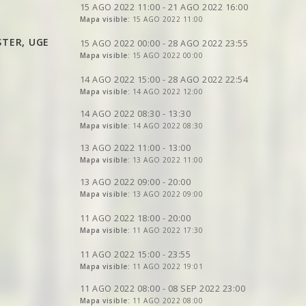
VER
2DRERUN
VER
2DRERUN
15 AGO 2022 11:00 - 21 AGO 2022 16:00
Mapa visible:
15 AGO 2022 11:00
VER
2DRERUN
VER
2DRERUN
VER
2DRERUN
VER
2DRERUN
VER
2DRERUN
STER, UGE
VER
2DRERUN
15 AGO 2022 00:00 - 28 AGO 2022 23:55
Mapa visible:
15 AGO 2022 00:00
VER
2DRERUN
VER
2DRERUN
VER
2DRERUN
VER
2DRERUN
VER
2DRERUN
14 AGO 2022 15:00 - 28 AGO 2022 22:54
VER
Mapa visible:
2DRERUN
14 AGO 2022 12:00
VER
2DRERUN
VER
2DRERUN
VER
2DRERUN
14 AGO 2022 08:30 - 13:30
VER
Mapa visible:
2DRERUN
14 AGO 2022 08:30
VER
2DRERUN
VER
2DRERUN
VER
2DRERUN
13 AGO 2022 11:00 - 13:00
VER
VER
Mapa visible:
2DRERUN
2DRERUN
13 AGO 2022 11:00
VER
2DRERUN
VER
2DRERUN
VER
VER
2DRERUN
2DRERUN
VER
2DRERUN
VER
2DRERUN
13 AGO 2022 09:00 - 20:00
Mapa visible:
13 AGO 2022 09:00
VER
VER
2DRERUN
2DRERUN
VER
2DRERUN
VER
2DRERUN
VER
2DRERUN
VER
2DRERUN
VER
2DRERUN
11 AGO 2022 18:00 - 20:00
Mapa visible:
11 AGO 2022 17:30
VER
2DRERUN
VER
2DRERUN
VER
2DRERUN
VER
2DRERUN
VER
2DRERUN
11 AGO 2022 15:00 - 23:55
VER
2DRERUN
VER
Mapa visible:
2DRERUN
11 AGO 2022 19:01
VER
2DRERUN
VER
2DRERUN
VER
2DRERUN
11 AGO 2022 08:00 - 08 SEP 2022 23:00
VER
2DRERUN
VER
Mapa visible:
2DRERUN
11 AGO 2022 08:00
VER
2DRERUN