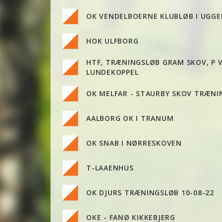
OK VENDELBOERNE KLUBLØB I UGGE
HOK ULFBORG
HTF, TRÆNINGSLØB GRAM SKOV, P 
LUNDEKOPPEL
OK MELFAR - STAURBY SKOV TRÆNI
AALBORG OK I TRANUM
OK SNAB I NØRRESKOVEN
T-LAAENHUS
OK DJURS TRÆNINGSLØB 10-08-22
OKE - FANØ KIKKEBJERG