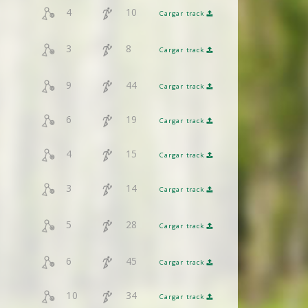
4
10
Cargar track
3
8
Cargar track
9
44
Cargar track
6
19
Cargar track
4
15
Cargar track
3
14
Cargar track
5
28
Cargar track
6
45
Cargar track
10
34
Cargar track