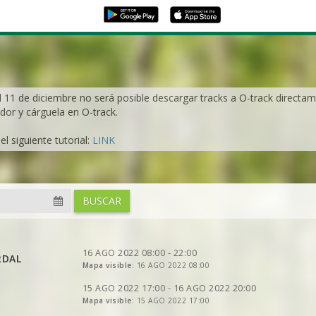
l 11 de diciembre no será posible descargar tracks a O-track directame
dor y cárguela en O-track.
l siguiente tutorial:
LINK
VER
2DRERUN
BUSCAR
VER
2DRERUN
VER
2DRERUN
VER
2DRERUN
VER
2DRERUN
VER
2DRERUN
16 AGO 2022 08:00 - 22:00
RDAL
VER
VER
Mapa visible:
2DRERUN
2DRERUN
16 AGO 2022 08:00
VER
2DRERUN
VER
2DRERUN
VER
VER
2DRERUN
2DRERUN
15 AGO 2022 17:00 - 16 AGO 2022 20:00
VER
Mapa visible:
2DRERUN
15 AGO 2022 17:00
VER
VER
2DRERUN
2DRERUN