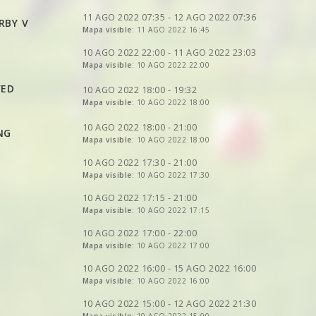
VER
2DRERUN
VER
2DRERUN
VER
2DRERUN
11 AGO 2022 07:35 - 12 AGO 2022 07:36
RBY V
VER
Mapa visible:
2DRERUN
11 AGO 2022 16:45
VER
2DRERUN
VER
2DRERUN
VER
2DRERUN
VER
2DRERUN
10 AGO 2022 22:00 - 11 AGO 2022 23:03
Mapa visible:
10 AGO 2022 22:00
VER
2DRERUN
VER
2DRERUN
VED
VER
2DRERUN
10 AGO 2022 18:00 - 19:32
Mapa visible:
10 AGO 2022 18:00
VER
2DRERUN
VER
2DRERUN
VER
2DRERUN
10 AGO 2022 18:00 - 21:00
NG
VER
2DRERUN
VER
Mapa visible:
2DRERUN
10 AGO 2022 18:00
VER
2DRERUN
VER
2DRERUN
VER
2DRERUN
10 AGO 2022 17:30 - 21:00
VER
2DRERUN
VER
Mapa visible:
2DRERUN
10 AGO 2022 17:30
VER
2DRERUN
VER
2DRERUN
VER
2DRERUN
10 AGO 2022 17:15 - 21:00
VER
Mapa visible:
2DRERUN
10 AGO 2022 17:15
VER
2DRERUN
VER
2DRERUN
10 AGO 2022 17:00 - 22:00
VER
2DRERUN
Mapa visible:
10 AGO 2022 17:00
VER
2DRERUN
VER
2DRERUN
VER
2DRERUN
10 AGO 2022 16:00 - 15 AGO 2022 16:00
VER
2DRERUN
VER
Mapa visible:
2DRERUN
10 AGO 2022 16:00
VER
2DRERUN
VER
2DRERUN
VER
2DRERUN
10 AGO 2022 15:00 - 12 AGO 2022 21:30
VER
2DRERUN