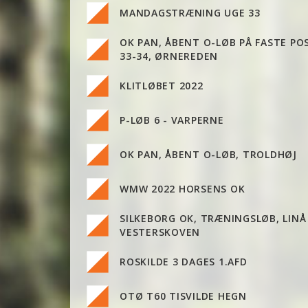
MANDAGSTRÆNING UGE 33
OK PAN, ÅBENT O-LØB PÅ FASTE PO
33-34, ØRNEREDEN
KLITLØBET 2022
P-LØB 6 - VARPERNE
OK PAN, ÅBENT O-LØB, TROLDHØJ
WMW 2022 HORSENS OK
SILKEBORG OK, TRÆNINGSLØB, LINÅ
VESTERSKOVEN
ROSKILDE 3 DAGES 1.AFD
OTØ T60 TISVILDE HEGN