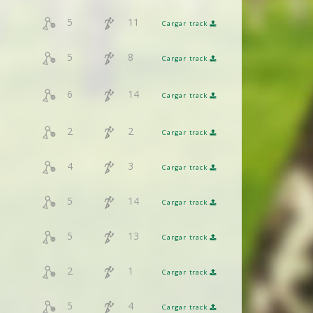
5
11
Cargar track
5
8
Cargar track
6
14
Cargar track
2
2
Cargar track
4
3
Cargar track
5
14
Cargar track
5
13
Cargar track
2
1
Cargar track
5
4
Cargar track