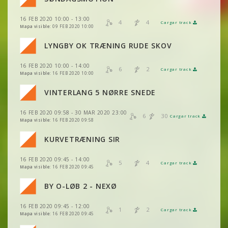
VER
2DRERUN
VER
2DRERUN
16 FEB 2020 10:00 - 13:00
VER
2DRERUN
4
4
Cargar track
VER
2DRERUN
Mapa visible:
09 FEB 2020 10:00
VER
2DRERUN
LYNGBY OK TRÆNING RUDE SKOV
VER
2DRERUN
VER
2DRERUN
16 FEB 2020 10:00 - 14:00
VER
2DRERUN
6
2
Cargar track
VER
2DRERUN
Mapa visible:
16 FEB 2020 10:00
VER
2DRERUN
VER
2DRERUN
VINTERLANG 5 NØRRE SNEDE
VER
2DRERUN
VER
2DRERUN
VER
2DRERUN
16 FEB 2020 09:58 - 30 MAR 2020 23:00
VER
2DRERUN
6
30
Cargar track
VER
2DRERUN
Mapa visible:
16 FEB 2020 09:58
VER
2DRERUN
VER
2DRERUN
KURVETRÆNING SIR
VER
2DRERUN
VER
2DRERUN
16 FEB 2020 09:45 - 14:00
VER
2DRERUN
5
4
Cargar track
VER
2DRERUN
Mapa visible:
16 FEB 2020 09:45
VER
2DRERUN
BY O-LØB 2 - NEXØ
VER
2DRERUN
16 FEB 2020 09:45 - 12:00
VER
2DRERUN
1
2
Cargar track
VER
VER
2DRERUN
2DRERUN
Mapa visible:
16 FEB 2020 09:45