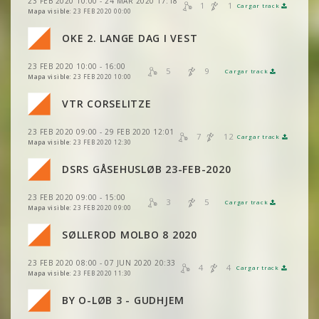
23 FEB 2020 10:00 - 24 MAR 2020 17:18
VER
2DRERUN
1
1
Cargar track
VER
2DRERUN
Mapa visible:
23 FEB 2020 00:00
VER
2DRERUN
OKE 2. LANGE DAG I VEST
VER
2DRERUN
23 FEB 2020 10:00 - 16:00
VER
2DRERUN
5
9
Cargar track
VER
2DRERUN
Mapa visible:
23 FEB 2020 10:00
VTR CORSELITZE
VER
2DRERUN
23 FEB 2020 09:00 - 29 FEB 2020 12:01
VER
2DRERUN
7
12
Cargar track
VER
2DRERUN
Mapa visible:
23 FEB 2020 12:30
VER
2DRERUN
DSRS GÅSEHUSLØB 23-FEB-2020
VER
2DRERUN
23 FEB 2020 09:00 - 15:00
VER
2DRERUN
3
5
Cargar track
VER
2DRERUN
Mapa visible:
23 FEB 2020 09:00
SØLLEROD MOLBO 8 2020
VER
2DRERUN
23 FEB 2020 08:00 - 07 JUN 2020 20:33
4
4
Cargar track
VER
2DRERUN
Mapa visible:
23 FEB 2020 11:30
VER
2DRERUN
BY O-LØB 3 - GUDHJEM