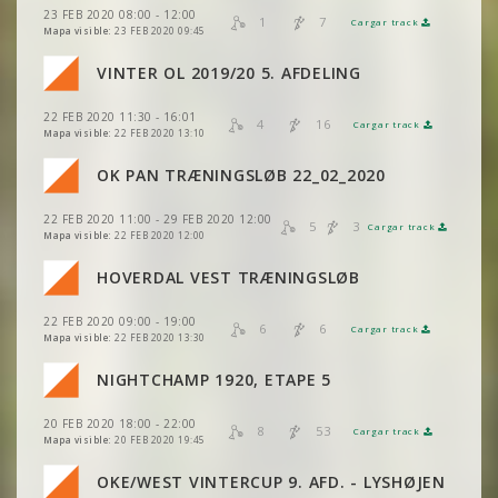
VER
2DRERUN
23 FEB 2020 08:00 - 12:00
VER
2DRERUN
1
7
Cargar track
VER
2DRERUN
Mapa visible:
23 FEB 2020 09:45
VER
2DRERUN
VER
2DRERUN
VER
2DRERUN
VINTER OL 2019/20 5. AFDELING
VER
2DRERUN
VER
2DRERUN
VER
2DRERUN
22 FEB 2020 11:30 - 16:01
VER
2DRERUN
4
16
Cargar track
VER
2DRERUN
Mapa visible:
22 FEB 2020 13:10
VER
2DRERUN
VER
2DRERUN
OK PAN TRÆNINGSLØB 22_02_2020
VER
2DRERUN
VER
2DRERUN
22 FEB 2020 11:00 - 29 FEB 2020 12:00
VER
2DRERUN
5
3
Cargar track
VER
2DRERUN
Mapa visible:
22 FEB 2020 12:00
VER
2DRERUN
HOVERDAL VEST TRÆNINGSLØB
VER
2DRERUN
22 FEB 2020 09:00 - 19:00
VER
2DRERUN
6
6
Cargar track
VER
2DRERUN
Mapa visible:
22 FEB 2020 13:30
NIGHTCHAMP 1920, ETAPE 5
VER
2DRERUN
20 FEB 2020 18:00 - 22:00
8
53
Cargar track
VER
2DRERUN
Mapa visible:
20 FEB 2020 19:45
VER
2DRERUN
OKE/WEST VINTERCUP 9. AFD. - LYSHØJEN