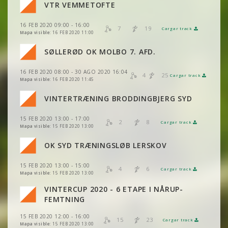
VER
2DRERUN
VTR VEMMETOFTE
VER
2DRERUN
VER
2DRERUN
16 FEB 2020 09:00 - 16:00
VER
2DRERUN
7
19
Cargar track
VER
2DRERUN
Mapa visible:
16 FEB 2020 11:00
VER
2DRERUN
SØLLERØD OK MOLBO 7. AFD.
VER
2DRERUN
VER
2DRERUN
16 FEB 2020 08:00 - 30 AGO 2020 16:04
4
25
Cargar track
VER
2DRERUN
Mapa visible:
16 FEB 2020 11:45
VER
2DRERUN
VER
2DRERUN
VINTERTRÆNING BRODDINGBJERG SYD
VER
2DRERUN
VER
2DRERUN
15 FEB 2020 13:00 - 17:00
VER
2DRERUN
2
8
Cargar track
VER
2DRERUN
Mapa visible:
15 FEB 2020 13:00
OK SYD TRÆNINGSLØB LERSKOV
VER
2DRERUN
VER
2DRERUN
15 FEB 2020 13:00 - 15:00
4
6
Cargar track
VER
2DRERUN
VER
2DRERUN
Mapa visible:
15 FEB 2020 13:00
VINTERCUP 2020 - 6 ETAPE I NÅRUP-
VER
2DRERUN
FEMTNING
15 FEB 2020 12:00 - 16:00
15
23
Cargar track
VER
2DRERUN
Mapa visible:
15 FEB 2020 13:00