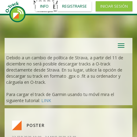
INFO
REGISTRARSE
INICIAR SESIÓN
Toggle
navigat
Debido a un cambio de política de Strava, a partir del 11 de
diciembre no será posible descargar tracks a O-track
directamente desde Strava. En su lugar, utilice la opción de
descargar su track en formato .gpx o .fit a su ordenador y
cárguela en O-track.
Para cargar el track de Garmin usando tu móvil mira el
siguiente tutorial:
LINK
VER
2DRERUN
VER
2DRERUN
VER
2DRERUN
VER
2DRERUN
POSTER
VER
2DRERUN