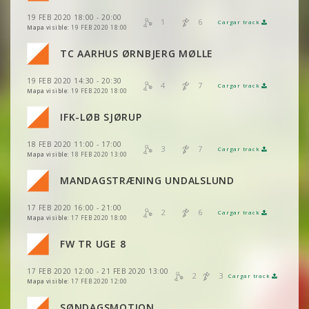
19 FEB 2020 18:00 - 20:00
VER
2DRERUN
1
6
Cargar track
VER
2DRERUN
Mapa visible:
19 FEB 2020 18:00
TC AARHUS ØRNBJERG MØLLE
VER
2DRERUN
19 FEB 2020 14:30 - 20:30
VER
2DRERUN
4
7
Cargar track
VER
2DRERUN
Mapa visible:
19 FEB 2020 18:00
IFK-LØB SJØRUP
VER
2DRERUN
18 FEB 2020 11:00 - 17:00
3
7
Cargar track
VER
2DRERUN
Mapa visible:
18 FEB 2020 13:00
MANDAGSTRÆNING UNDALSLUND
VER
2DRERUN
17 FEB 2020 16:00 - 21:00
2
6
Cargar track
VER
2DRERUN
Mapa visible:
17 FEB 2020 18:00
VER
2DRERUN
VER
2DRERUN
FW TR UGE 8
VER
2DRERUN
VER
2DRERUN
17 FEB 2020 12:00 - 21 FEB 2020 13:00
VER
2DRERUN
2
3
Cargar track
VER
2DRERUN
Mapa visible:
17 FEB 2020 12:00
VER
2DRERUN
VER
2DRERUN
SØNDAGSMOTION