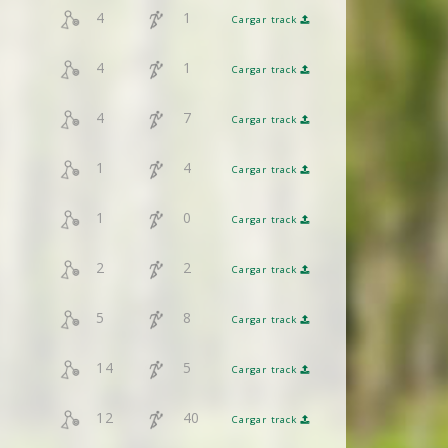
4
1
Cargar track
4
1
Cargar track
4
7
Cargar track
1
4
Cargar track
1
0
Cargar track
2
2
Cargar track
5
8
Cargar track
14
5
Cargar track
12
40
Cargar track