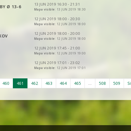
VER
2DRERUN
VER
2DRERUN
VER
2DRERUN
13 JUN 2019 16:30 - 21:31
Y Ø 13-6
VER
2DRERUN
VER
Mapa visible:
2DRERUN
13 JUN 2019 18:30
VER
2DRERUN
VER
2DRERUN
VER
2DRERUN
12 JUN 2019 18:00 - 20:30
VER
2DRERUN
VER
Mapa visible:
2DRERUN
12 JUN 2019 18:00
VER
2DRERUN
VER
2DRERUN
VER
2DRERUN
12 JUN 2019 18:00 - 20:00
KOV
VER
Mapa visible:
2DRERUN
12 JUN 2019 18:00
VER
2DRERUN
VER
2DRERUN
VER
2DRERUN
12 JUN 2019 17:45 - 21:00
VER
Mapa visible:
2DRERUN
12 JUN 2019 19:00
VER
2DRERUN
VER
2DRERUN
12 JUN 2019 17:01 - 23:02
Mapa visible:
12 JUN 2019 17:01
VER
2DRERUN
460
461
462
463
464
465
…
508
509
S