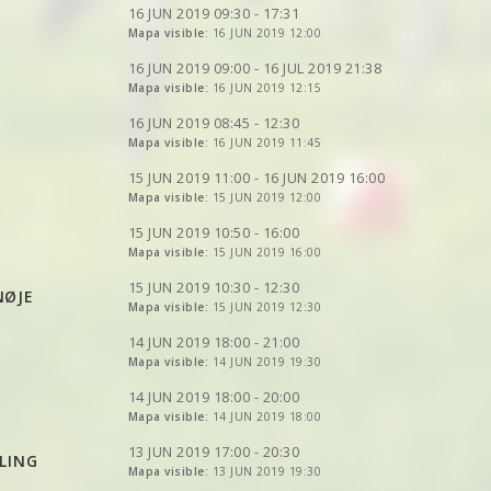
VER
2DRERUN
VER
2DRERUN
16 JUN 2019 09:30 - 17:31
VER
2DRERUN
VER
2DRERUN
VER
Mapa visible:
2DRERUN
16 JUN 2019 12:00
VER
2DRERUN
VER
2DRERUN
VER
2DRERUN
VER
2DRERUN
16 JUN 2019 09:00 - 16 JUL 2019 21:38
VER
2DRERUN
VER
Mapa visible:
2DRERUN
16 JUN 2019 12:15
VER
2DRERUN
VER
2DRERUN
VER
2DRERUN
VER
2DRERUN
16 JUN 2019 08:45 - 12:30
VER
2DRERUN
VER
Mapa visible:
2DRERUN
16 JUN 2019 11:45
VER
2DRERUN
VER
2DRERUN
VER
2DRERUN
15 JUN 2019 11:00 - 16 JUN 2019 16:00
VER
2DRERUN
VER
2DRERUN
VER
Mapa visible:
2DRERUN
15 JUN 2019 12:00
VER
2DRERUN
VER
2DRERUN
VER
2DRERUN
VER
2DRERUN
15 JUN 2019 10:50 - 16:00
VER
2DRERUN
VER
Mapa visible:
2DRERUN
15 JUN 2019 16:00
VER
2DRERUN
VER
2DRERUN
VER
2DRERUN
15 JUN 2019 10:30 - 12:30
NØJE
VER
2DRERUN
VER
Mapa visible:
2DRERUN
15 JUN 2019 12:30
VER
2DRERUN
VER
2DRERUN
VER
2DRERUN
14 JUN 2019 18:00 - 21:00
VER
2DRERUN
VER
Mapa visible:
2DRERUN
14 JUN 2019 19:30
VER
2DRERUN
VER
2DRERUN
VER
2DRERUN
14 JUN 2019 18:00 - 20:00
VER
2DRERUN
VER
Mapa visible:
2DRERUN
14 JUN 2019 18:00
VER
2DRERUN
VER
2DRERUN
VER
2DRERUN
13 JUN 2019 17:00 - 20:30
LING
VER
2DRERUN
VER
Mapa visible:
2DRERUN
13 JUN 2019 19:30
VER
2DRERUN