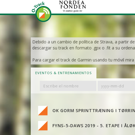
Debido a un cambio de política de Strava, a partir de
descargar su track en formato .gpx o .fit a su ordena
Para cargar el track de Garmin usando tu móvil mira e
EVENTOS & ENTRENAMIENTOS
Filter
Filter
By
By
Name
Date
OK GORM SPRINTTRÆNING I TØRRI
FYNS-5-DAWS 2019 - 5. ETAPE I ÅL