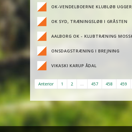
OK-VENDELBOERNE KLUBLØB UGGERB
OK SYD, TRÆNINGSLØB I GRÅSTEN
AALBORG OK - KLUBTRÆNING MOSS
ONSDAGSTRÆNING I BREJNING
VIKASKI KARUP ÅDAL
Anterior
1
2
…
457
458
459