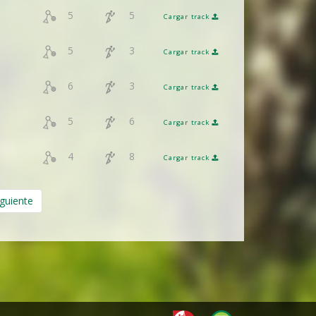
5
5
Cargar track
5
3
Cargar track
6
3
Cargar track
5
6
Cargar track
4
8
Cargar track
iguiente