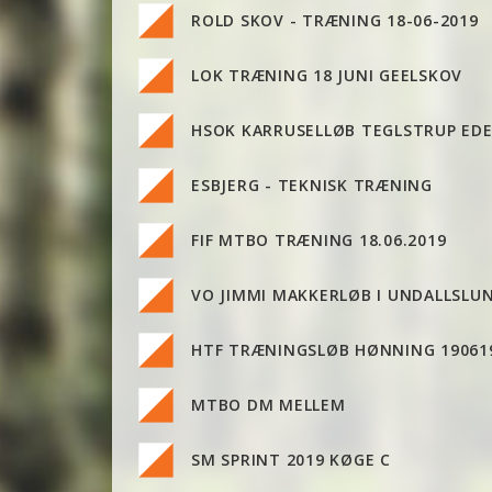
ROLD SKOV - TRÆNING 18-06-2019
LOK TRÆNING 18 JUNI GEELSKOV
HSOK KARRUSELLØB TEGLSTRUP ED
ESBJERG - TEKNISK TRÆNING
FIF MTBO TRÆNING 18.06.2019
VO JIMMI MAKKERLØB I UNDALLSLU
HTF TRÆNINGSLØB HØNNING 19061
MTBO DM MELLEM
SM SPRINT 2019 KØGE C