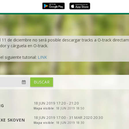
l 11 de diciembre no será posible descargar tracks a O-track directame
dor y cárguela en O-track.
l siguiente tutorial:
LINK
VER
2DRERUN
VER
2DRERUN
VER
2DRERUN
BUSCAR
VER
2DRERUN
VER
2DRERUN
VER
2DRERUN
VER
2DRERUN
VER
2DRERUN
VER
2DRERUN
18 JUN 2019 17:20 - 21:20
NG
VER
Mapa visible:
2DRERUN
18 JUN 2019 18:50
VER
2DRERUN
VER
2DRERUN
VER
2DRERUN
18 JUN 2019 17:00 - 31 MAR 2020 20:30
ØKKE SKOVEN
VER
Mapa visible:
2DRERUN
18 JUN 2019 18:30
VER
2DRERUN