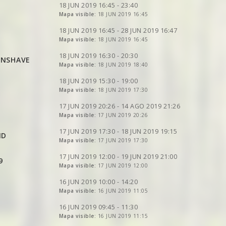
VER
2DRERUN
VER
2DRERUN
18 JUN 2019 16:45 - 23:40
VER
Mapa visible:
2DRERUN
18 JUN 2019 16:45
VER
2DRERUN
VER
2DRERUN
VER
2DRERUN
VER
2DRERUN
18 JUN 2019 16:45 - 28 JUN 2019 16:47
VER
2DRERUN
VER
Mapa visible:
2DRERUN
18 JUN 2019 16:45
VER
2DRERUN
VER
2DRERUN
VER
2DRERUN
18 JUN 2019 16:30 - 20:30
ENSHAVE
VER
2DRERUN
Mapa visible:
18 JUN 2019 18:40
VER
2DRERUN
VER
2DRERUN
VER
2DRERUN
18 JUN 2019 15:30 - 19:00
VER
2DRERUN
VER
2DRERUN
Mapa visible:
18 JUN 2019 17:30
VER
2DRERUN
VER
2DRERUN
VER
2DRERUN
17 JUN 2019 20:26 - 14 AGO 2019 21:26
VER
2DRERUN
VER
2DRERUN
VER
2DRERUN
Mapa visible:
17 JUN 2019 20:26
VER
2DRERUN
VER
2DRERUN
VER
2DRERUN
VER
2DRERUN
VER
2DRERUN
17 JUN 2019 17:30 - 18 JUN 2019 19:15
ND
VER
2DRERUN
VER
2DRERUN
VER
Mapa visible:
2DRERUN
17 JUN 2019 17:30
VER
2DRERUN
VER
2DRERUN
VER
2DRERUN
VER
2DRERUN
17 JUN 2019 12:00 - 19 JUN 2019 21:00
9
VER
2DRERUN
VER
Mapa visible:
2DRERUN
17 JUN 2019 12:00
VER
2DRERUN
VER
2DRERUN
VER
2DRERUN
VER
2DRERUN
16 JUN 2019 10:00 - 14:20
VER
2DRERUN
VER
Mapa visible:
2DRERUN
16 JUN 2019 11:05
VER
2DRERUN
VER
2DRERUN
VER
2DRERUN
VER
2DRERUN
16 JUN 2019 09:45 - 11:30
VER
2DRERUN
VER
2DRERUN
VER
Mapa visible:
2DRERUN
16 JUN 2019 11:15
VER
2DRERUN
VER
2DRERUN