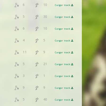
6
10
Cargar track
5
30
Cargar track
6
10
Cargar track
4
5
Cargar track
11
9
Cargar track
5
21
Cargar track
3
1
Cargar track
9
9
Cargar track
5
40
Cargar track