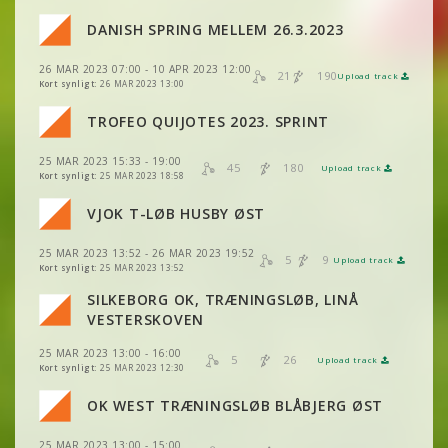
VIS
2DRERUN
DANISH SPRING MELLEM 26.3.2023
VIS
2DRERUN
VIS
2DRERUN
26 MAR 2023 07:00 - 10 APR 2023 12:00
VIS
2DRERUN
21
190
Upload track
VIS
2DRERUN
Kort synligt:
26 MAR 2023 13:00
VIS
2DRERUN
TROFEO QUIJOTES 2023. SPRINT
VIS
2DRERUN
VIS
2DRERUN
25 MAR 2023 15:33 - 19:00
VIS
2DRERUN
45
180
Upload track
VIS
2DRERUN
Kort synligt:
25 MAR 2023 18:58
VJOK T-LØB HUSBY ØST
VIS
2DRERUN
VIS
2DRERUN
VIS
2DRERUN
25 MAR 2023 13:52 - 26 MAR 2023 19:52
5
9
Upload track
VIS
2DRERUN
VIS
2DRERUN
Kort synligt:
25 MAR 2023 13:52
SILKEBORG OK, TRÆNINGSLØB, LINÅ
VIS
2DRERUN
VIS
2DRERUN
VIS
2DRERUN
VESTERSKOVEN
VIS
2DRERUN
25 MAR 2023 13:00 - 16:00
VIS
2DRERUN
5
26
Upload track
VIS
2DRERUN
Kort synligt:
25 MAR 2023 12:30
OK WEST TRÆNINGSLØB BLÅBJERG ØST
VIS
2DRERUN
VIS
2DRERUN
VIS
2DRERUN
25 MAR 2023 13:00 - 15:00