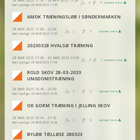
VIS
2DRERUN
28 MAR 2023 17:30 - 28 APR 2023 17:30
4
4
Upload track
VIS
2DRERUN
VIS
2DRERUN
Kort synligt:
28 MAR 2023 17:30
VIS
2DRERUN
AMOK TRÆNINGSLØB I SØNDERMARKEN
VIS
2DRERUN
VIS
2DRERUN
VIS
2DRERUN
28 MAR 2023 17:00 - 22:00
VIS
2DRERUN
2
9
Upload track
VIS
2DRERUN
VIS
2DRERUN
Kort synligt:
28 MAR 2023 17:30
VIS
2DRERUN
VIS
2DRERUN
20230328 HVALSØ TRÆNING
VIS
2DRERUN
VIS
2DRERUN
VIS
2DRERUN
VIS
2DRERUN
VIS
2DRERUN
28 MAR 2023 17:00 - 30 MAR 2023 23:00
4
7
Upload track
VIS
2DRERUN
VIS
2DRERUN
Kort synligt:
28 MAR 2023 17:00
VIS
2DRERUN
VIS
2DRERUN
ROLD SKOV 28-03-2023
VIS
2DRERUN
VIS
2DRERUN
UNGDOMSTRÆNING
VIS
2DRERUN
VIS
2DRERUN
VIS
2DRERUN
28 MAR 2023 16:45 - 20:00
VIS
2DRERUN
4
0
Upload track
VIS
2DRERUN
Kort synligt:
28 MAR 2023 16:45
VIS
2DRERUN
VIS
2DRERUN
VIS
2DRERUN
OK GORM TRÆNING I JELLING SKOV
VIS
2DRERUN
VIS
2DRERUN
VIS
VIS
2DRERUN
2DRERUN
28 MAR 2023 16:41 - 21:42
VIS
2DRERUN
6
4
Upload track
VIS
2DRERUN
VIS
2DRERUN
Kort synligt:
28 MAR 2023 16:46
VIS
2DRERUN
BYLØB TØLLØSE 280323
VIS
VIS
2DRERUN
2DRERUN
VIS
2DRERUN
VIS
2DRERUN