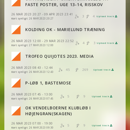
VIS
VIS
2DRERUN
2DRERUN
VIS
VIS
2DRERUN
2DRERUN
FASTE POSTER, UGE 13-14, RISSKOV
VIS
2DRERUN
26 MAR 2023 20:27 - 09 APR 2023 23:41
VIS
VIS
2DRERUN
2DRERUN
3
4
Upload track
VIS
VIS
2DRERUN
2DRERUN
Kort synligt:
26 MAR 2023 20:27
VIS
2DRERUN
KOLDING OK - MARIELUND TRÆNING
VIS
VIS
2DRERUN
2DRERUN
VIS
2DRERUN
VIS
2DRERUN
26 MAR 2023 12:00 - 29 MAR 2023 22:52
VIS
2DRERUN
4
3
Upload track
VIS
VIS
2DRERUN
2DRERUN
Kort synligt:
27 MAR 2023 12:00
VIS
2DRERUN
VIS
2DRERUN
TROFEO QUIJOTES 2023. MEDIA
VIS
2DRERUN
VIS
2DRERUN
VIS
2DRERUN
VIS
2DRERUN
26 MAR 2023 08:43 - 12:44
VIS
2DRERUN
45
269
Upload track
VIS
2DRERUN
Kort synligt:
26 MAR 2023 12:43
VIS
2DRERUN
VIS
2DRERUN
P-LØB 1, BASTEMOSE
VIS
2DRERUN
VIS
2DRERUN
VIS
2DRERUN
VIS
2DRERUN
26 MAR 2023 07:45 - 13:00
5
9
Upload track
VIS
2DRERUN
VIS
2DRERUN
Kort synligt:
26 MAR 2023 07:45
VIS
2DRERUN
OK VENDELBOERNE KLUBLØB I
VIS
2DRERUN
VIS
2DRERUN
HØJENGRAN(SKAGEN)
VIS
2DRERUN
26 MAR 2023 07:00 - 19:00
VIS
2DRERUN
5
9
Upload track
VIS
2DRERUN
Kort synligt:
26 MAR 2023 09:30