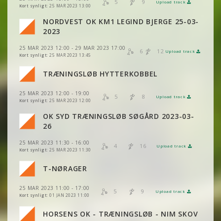
5
9
Upload track
VIS
2DRERUN
VIS
2DRERUN
Kort synligt:
25 MAR 2023 13:00
NORDVEST OK KM1 LEGIND BJERGE 25-03-
VIS
2DRERUN
VIS
2DRERUN
2023
25 MAR 2023 12:00 - 29 MAR 2023 17:00
VIS
2DRERUN
6
12
Upload track
VIS
2DRERUN
Kort synligt:
25 MAR 2023 13:45
TRÆNINGSLØB HYTTERKOBBEL
VIS
2DRERUN
VIS
2DRERUN
VIS
2DRERUN
25 MAR 2023 12:00 - 19:00
5
8
Upload track
VIS
2DRERUN
VIS
2DRERUN
Kort synligt:
25 MAR 2023 12:00
VIS
2DRERUN
OK SYD TRÆNINGSLØB SØGÅRD 2023-03-
VIS
2DRERUN
VIS
2DRERUN
26
VIS
2DRERUN
25 MAR 2023 11:30 - 16:00
VIS
2DRERUN
4
16
Upload track
VIS
2DRERUN
Kort synligt:
25 MAR 2023 11:30
VIS
2DRERUN
T-NØRAGER
VIS
2DRERUN
25 MAR 2023 11:00 - 17:00
VIS
2DRERUN
5
9
Upload track
VIS
2DRERUN
Kort synligt:
01 JAN 2023 11:00
HORSENS OK - TRÆNINGSLØB - NIM SKOV
VIS
2DRERUN