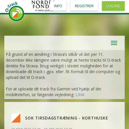
INFO
REGISTRER
LOG IND
VIS
2DRERUN
VIS
2DRERUN
VIS
2DRERUN
VIS
2DRERUN
VIS
2DRERUN
VIS
2DRERUN
Toggle
navigat
På grund af en ændring i Strava’s vilkår vil det per 11.
VIS
2DRERUN
VIS
2DRERUN
december ikke længere være muligt at hente tracks til O-track
direkte fra Strava. Brug venligst i stedet muligheden for at
VIS
2DRERUN
downloade dit track i .gpx- eller .fit-format til din computer og
VIS
2DRERUN
upload det til O-track.
VIS
2DRERUN
VIS
2DRERUN
For at uploade dit track fra Garmin ved hjælp af din
VIS
2DRERUN
mobiltelefon, se følgende vejledning:
LINK
VIS
2DRERUN
VIS
2DRERUN
VIS
2DRERUN
VIS
2DRERUN
SOK TIRSDAGSTRÆNING - KORTHUSKE
VIS
2DRERUN
VIS
2DRERUN