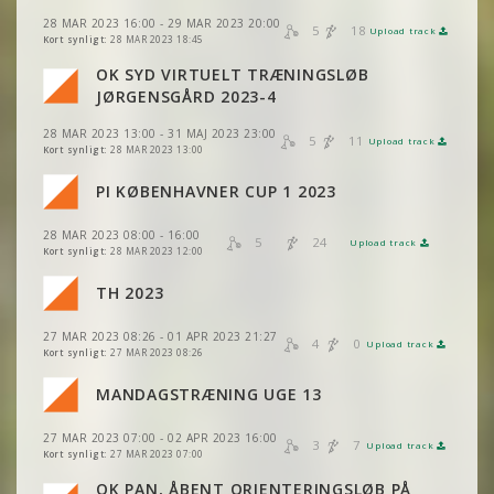
VIS
VIS
2DRERUN
2DRERUN
28 MAR 2023 16:00 - 29 MAR 2023 20:00
5
18
Upload track
VIS
VIS
2DRERUN
2DRERUN
VIS
2DRERUN
Kort synligt:
28 MAR 2023 18:45
VIS
2DRERUN
OK SYD VIRTUELT TRÆNINGSLØB
VIS
VIS
2DRERUN
2DRERUN
VIS
VIS
2DRERUN
2DRERUN
JØRGENSGÅRD 2023-4
VIS
2DRERUN
28 MAR 2023 13:00 - 31 MAJ 2023 23:00
VIS
VIS
2DRERUN
2DRERUN
5
11
Upload track
VIS
VIS
2DRERUN
2DRERUN
Kort synligt:
28 MAR 2023 13:00
VIS
2DRERUN
VIS
2DRERUN
PI KØBENHAVNER CUP 1 2023
VIS
VIS
2DRERUN
2DRERUN
VIS
2DRERUN
VIS
2DRERUN
28 MAR 2023 08:00 - 16:00
VIS
2DRERUN
5
24
Upload track
VIS
VIS
2DRERUN
2DRERUN
Kort synligt:
28 MAR 2023 12:00
VIS
2DRERUN
VIS
2DRERUN
TH 2023
VIS
2DRERUN
VIS
2DRERUN
VIS
2DRERUN
VIS
2DRERUN
27 MAR 2023 08:26 - 01 APR 2023 21:27
VIS
2DRERUN
4
0
Upload track
VIS
2DRERUN
Kort synligt:
27 MAR 2023 08:26
VIS
2DRERUN
VIS
2DRERUN
MANDAGSTRÆNING UGE 13
VIS
2DRERUN
VIS
2DRERUN
VIS
2DRERUN
VIS
2DRERUN
27 MAR 2023 07:00 - 02 APR 2023 16:00
3
7
Upload track
VIS
VIS
2DRERUN
2DRERUN
VIS
2DRERUN
Kort synligt:
27 MAR 2023 07:00
VIS
2DRERUN
OK PAN, ÅBENT ORIENTERINGSLØB PÅ